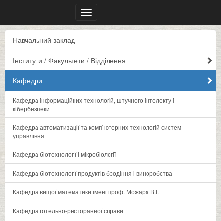
Меню
Навчальний заклад
Інститути / Факультети / Відділення
Кафедри
Кафедра iнформацiйних технологiй, штучного iнтелекту i
кiбербезпеки
Кафедра автоматизації та комп`ютерних технологій систем
управління
Кафедра біотехнології і мікробіології
Кафедра біотехнології продуктів бродіння і виноробства
Кафедра вищої математики імені проф. Можара В.І.
Кафедра готельно-ресторанної справи