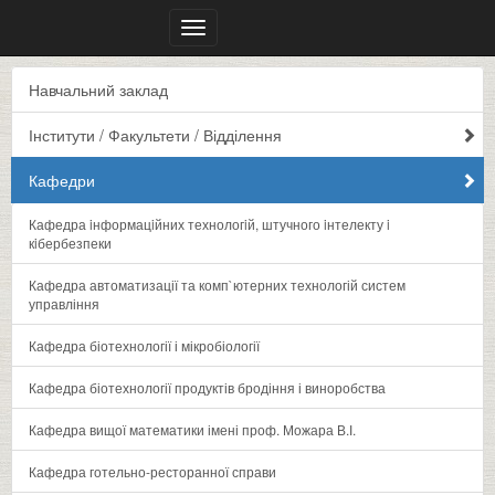
Меню
Навчальний заклад
Інститути / Факультети / Відділення
Кафедри
Кафедра iнформацiйних технологiй, штучного iнтелекту i
кiбербезпеки
Кафедра автоматизації та комп`ютерних технологій систем
управління
Кафедра біотехнології і мікробіології
Кафедра біотехнології продуктів бродіння і виноробства
Кафедра вищої математики імені проф. Можара В.І.
Кафедра готельно-ресторанної справи