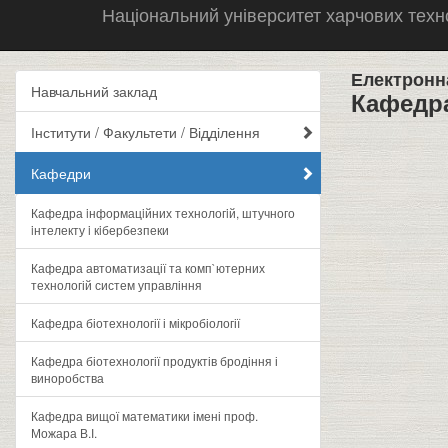
Національний університет харчових техн
Електронн
Навчальний заклад
Кафедра
Інститути / Факультети / Відділення
Кафедри
Кафедра iнформацiйних технологiй, штучного
iнтелекту i кiбербезпеки
Кафедра автоматизації та комп`ютерних
технологій систем управління
Кафедра біотехнології і мікробіології
Кафедра біотехнології продуктів бродіння і
виноробства
Кафедра вищої математики імені проф.
Можара В.І.